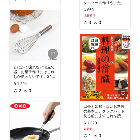
タルソース作りや、たま
ごサンドに。
￥869
掲載終了
3
0
とにかく疲れない泡立て
器。お菓子作りにはこれ
しか使わないです。24セ
ンチ径のボウルにぴった
￥1,294
り。
2
0
以外と皆知らないお料理
の基本…。クックパッド
見る前にまずこれを読ん
だ方がいいと思います。
￥1,320
#おすすめ本
売切れ
1
0