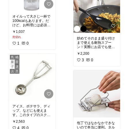
オイルって大さじ一杯で
100kcalもあります。だ
けど、お料理には必須。
できるだけ使用量を減ら
￥1,037
すにはこれが必須です！
売切れ
お気に入りの健康オイル
炒めてそのまま盛り付け
などを入れてつかいまし
まで使える耐熱スプー
1
0
ょう！
ン！実際にお店でも使っ
てます。
￥2,200
3
0
アイス、ポテサラ、ディ
ップ、などにも使えま
す。このタイプのスクー
パーが1番形がキレイに
￥2,563
包丁ではなかなかできな
もりつけることができま
いので本当に便利。タル
す。
4
#あったら便利
0