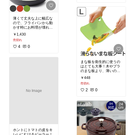
薄くて丈夫な上に幅広な
ので、フライパンから動
かす時にお料理が壊れま
せん。
#あったら便利
￥1,430
売切れ
4
0
まな板を衛生的に使うの
はとても大事！木やプラ
のまな板より、薄いのを
何枚も替え洗って使うの
￥448
が安全です。消毒、乾燥
売切れ
も軽くて早い。オススメ
です。
2
0
No Image
ホントにトマトの皮をキ
レいにむけるピーラー！