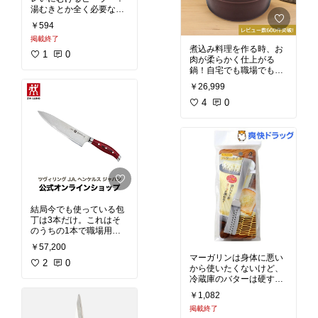
湯むきとか全く必要なく
なりました。リッターの
￥594
ピーラーにかなうものは
掲載終了
なし！
煮込み料理を作る時、お
1
0
肉が柔らかく仕上がる
鍋！自宅でも職場でもつ
かってます。
￥26,999
4
0
結局今でも使っている包
丁は3本だけ。これはそ
のうちの1本で職場用。
少し重いので女性向きで
￥57,200
はないかも。1度も研い
マーガリンは身体に悪い
だことないけどスパスパ
2
0
から使いたくないけど、
切れる。一生モノの包丁
冷蔵庫のバターは硬すぎ
です。
る…！これなら麺のよう
￥1,082
にバターがでてくるから
掲載終了
すぐパンにぬれます。自