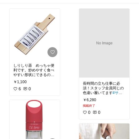
No Image
しりしり器 めっちゃ便
利です。炒めやすく食べ
やすい形状にできるの
で、調理が早く旨味を逃
￥1,100
長時間の立ち仕事に必
さず作れます。生でも食
須！スタッフ全員同じの
べやすいのが嬉しい。
6
0
色違い履いてます
#サン
ダル
#疲れない
￥6,280
掲載終了
0
0