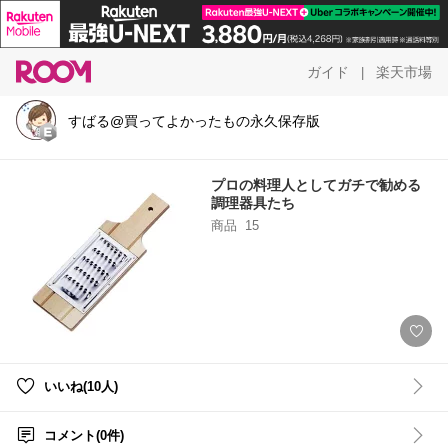
ガイド
楽天市場
|
すばる@買ってよかったもの永久保存版
プロの料理人としてガチで勧める
調理器具たち
商品
15
いいね(10人)
コメント(0件)