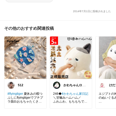
2014年7月1日に投稿されました
その他のおすすめ関連投稿
512
​かわちゃんロス
けだ
✨️@コラムで綴
る紹介
#flyingtiger
夏休みの暇つ
246◆
#かわちゃん家日記
エジプトの
ぶしにflyingtigerでプチプ
＼甘噛みハムハム／
のぬいぐるみ
ラ面白おもちゃたくさん
ふわふわ、もちもちでか
買うのアリ🌞♡
わいい！
真っ白まん
指を入れると心地よいカ
足。
ミカミ！
お部屋の主