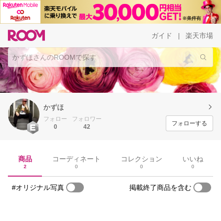
ガイド
楽天市場
|
かずほ
フォロー
フォロワー
フォローする
0
42
商品
コーディネート
コレクション
いいね
2
0
0
0
#オリジナル写真
掲載終了商品を含む