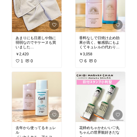
マシンピラティス
あまりにも日差しや熱に
香料なしで日焼け止め効
弱弱なのでヤケーヌも買
果が高く、敏感肌にもよ
いました
くてキュレルの代わりに
黒ずくめと熱こもりを避
なる日焼け止めをGemini
￥2,420
￥3,058
けてライトグレーにしま
と相談してこれ買いまし
したが、思ってたよりは
1
0
た
6
0
水色っぽさを感じまし
白浮き全くなし、透明の
た。大丈夫かな、どイエ
膜が1枚追加される感じ
ベだけど
で使用感もかなり軽いで
す。あとは焼けないこと
良かったら次はネイビー
を願うのみ
など購入予定です
SPF50+ PA++++
あと20年早くやってれば
もっときれいな肌だった
優しさはキュレルの方が
かも。今年から頑張りま
上みたい。上手に使って
す！
いく
#オリジナル写真
#日焼け
#オリジナル写真
#日焼け
予防
#日焼け防止
#暑さ
止め
対策
去年から使ってるキュレ
花枠めちゃかわいい♡丸
ル
ちゃんの世界観好きだな