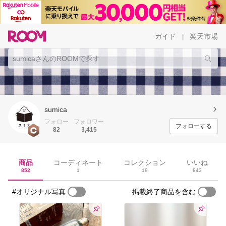
ガイド
楽天市場
|
sumica
フォロー
フォロワー
フォローする
82
3,415
商品
コーディネート
コレクション
いいね
852
1
19
843
#オリジナル写真
掲載終了商品を含む