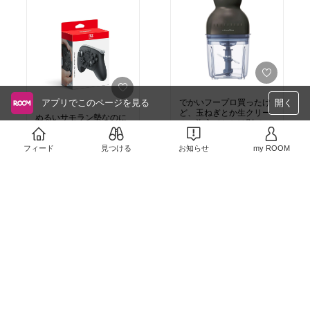
アプリでこのページを見る
開く
でかいフープロ買ったけ
ど、玉ねぎとか生クリー
ぬるいサモラン勢なのに
ムの泡立てとかは別でや
プロコンユーザーなので
りたい。最近にんにくや
いつかこいつも手に入れ
￥7,150
しょうがを脱チューブ目
る！
フィード
見つける
お知らせ
my ROOM
￥9,980
指してるから余計に欲し
5
0
スプラとあつ森とスイカ
い。スムージーとかも作
ゲームしかしない
4
1
りたい！
#Switch2
#プロコン
#生活家電
#時短家事
単体でも買えるし、合わ