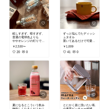
眩しすぎず、暗すぎず、
ずっと悩んでたディッシ
普通の電球色よりも
ュタオル
ややオレンジの灯りでし
置いてあるだけで可愛い
た。
ものが手に入って嬉し
￥2,530〜
￥1,009
い！
子供たち「癒される～」
20
0
41
0
って言ってる☺️
イッタラのコップ半額の
自己満足で終わらなくて
時に送料対策でやっと買
よかった
って
可愛いのでもう1枚欲し
::::::::::
くなりました。
形はGLOBEと悩んでチュ
#オリジナル写真
#買って
ーブのクリアを。
よかった
#キッチンの相
ゴールドもすごく惹かれ
棒
#ずっと欲しかった
#
たんだけど、我が家は壁
あったら便利
も天井もツルツルの真っ
白クロスなのでなじみ優
先で。
夏になるとこういう飲み
とにかく楽に洗いたい私
こんなLED電球もあるの
物欲しくなるんだよね！
の麦茶ピッチャー候補