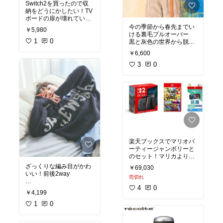
Switch2を買ったので収
納をどうにかしたい！TV
ボードの扉が壊れている
ので、いっそ扉を外すか
今の季節から春先までい
￥5,980
検討中。外したら埃除け
ける裏毛プルオーバー
に欲しい
1
0
黒と灰色の世界から脱
し、ネイビー買いまし
￥6,600
た！
お店のお姉さんがワンピ
3
0
と合わせてたの可愛かっ
た。これからじゃんじゃ
ん着る
#レイヤードスタイル
#購
入品
楽天ブックスでマリオパ
ーティージャンボリーと
のセット！マリカより私
はこっちが良かった（マ
ざっくりな編み目がかわ
￥69,030
リカセット買ったばっ
いい！前後2way
売切れ
か）
どんどん手に入りやすく
4
0
#2025秋冬
#楽ちんファ
￥4,199
なってるね！
ッション
1
0
#Switch2
#マリオパーテ
ィ