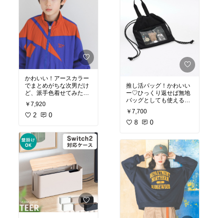
かわいい！アースカラー
推し活バッグ！かわいい
でまとめがちな次男だけ
ー♡ひっくり返せば無地
ど、派手色着せてみたい
バッグとしても使える。
なぁ。柔らかい雰囲気よ
￥7,920
うちわ入れられる設計な
り合うかもしれない
￥7,700
時点で結構大きめ
2
0
8
0
#推し活