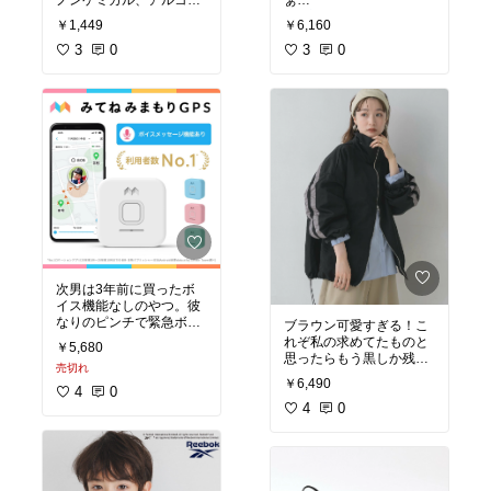
ノンケミカル、アルコー
ルフリーでとにかく肌に
#文房具好き
#大人も楽し
￥1,449
￥6,160
優しいので毎日使うのに
める
最適！人によって白く感
3
0
3
0
じるかも、40代のくすん
だ肌にはありがたいトー
ンアップ効果
キュレル使ってからアネ
ッサ使ってそこはキュレ
ルのが優勢
#オリジナル写真
#敏感肌
#日焼け止め
次男は3年前に買ったボ
イス機能なしのやつ。彼
なりのピンチで緊急ボタ
ブラウン可愛すぎる！こ
ン押されたりするのでボ
れぞ私の求めてたものと
￥5,680
イス機能あれば困り事に
思ったらもう黒しか残っ
売切れ
よって対応できただろう
てなかった。デザインも
￥6,490
なぁ
可愛い
4
0
みてねはバッテリーめち
4
0
#シンプルコーデ
#春コー
#あったら便利
#小学生
デ