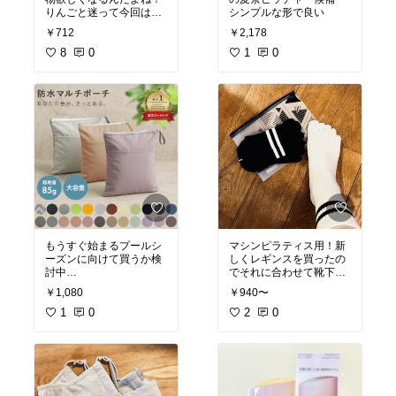
ねー
りんごと迷って今回はザ
シンプルな形で良い
270lmの明るさ×6灯なの
クロに。夏のご褒美ドリ
でそこそこ明るくなるか
￥712
￥2,178
ンク
な
8
0
1
0
#オリジナル写真
#パケ買
#オリジナル写真
い
#おうちカフェ
#カフェ風インテリア
#購
入品
#モノトーンインテリア
#
ナチュラルインテリア
#カフェ風インテリア
#買
ってよかった
もうすぐ始まるプールシ
マシンピラティス用！新
ーズンに向けて買うか検
しくレギンスを買ったの
でそれに合わせて靴下を
#お買い物メモ
#プール用
新調しました。私は地面
￥1,080
￥940〜
品
を捉える力よわよわなの
1
0
で滑り止め必須です。2
2
0
足でお得なので2色買
い！黒レギンスなのでモ
ノトーンです
#オリジナル写真
#買って
よかった
#ピラティス
#