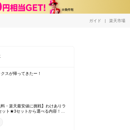
ガイド
楽天市場
|
に
ラクスが帰ってきたー！
無料・楽天最安値に挑戦】わけありラ
なセット★3セットから選べる内容！今
リーのおまけ付！※送料として北海
込）【楽フェス_300円クーポン対