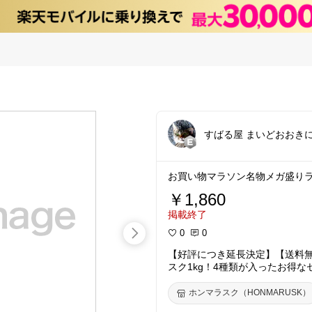
すばる屋 まいどおおき
お買い物マラソン名物メガ盛り
￥1,860
掲載終了
0
0
【好評につき延長決定】【送料
スク1kg！4種類が入ったお得
回は商品到着後にレビューでゼ
道・沖縄・離島は別途540円（税
ホンマラスク（HONMARUSK）
象】