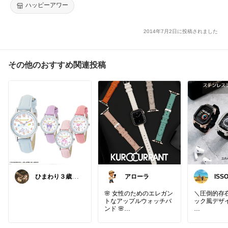
ハッピーアワー
2014年7月2日に投稿されました
その他のおすすめ関連投稿
ひまわり３歳🌻
アローラ
ISS
チューリップ１
歳半🌷
🌸 女性のためのエレガン
＼圧倒的存
トなアップルウォッチバ
ック風デザ
ンド 🌸
✨ スリムで女性らしいデ
​高級感と耐
ザインが魅力のアップル
「A002 