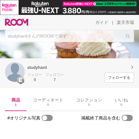
ガイド
楽天市場
|
studyhard
フォロー
フォロワー
フォローする
0
7
商品
コーディネート
コレクション
いいね
1
0
0
0
#オリジナル写真
掲載終了商品を含む