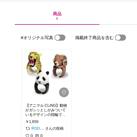
商品
6
#オリジナル写真
掲載終了商品を含む
【アニマル CLiNG】動物
がガシッとしがみついて
いるデザインの指輪で
す。リアルな表情やポー
￥1,650
ズがキュートなので、ワ
ンポイントで目を引けち
さんの投稿
ROOM編集部
ゃいます。つけているう
0
0