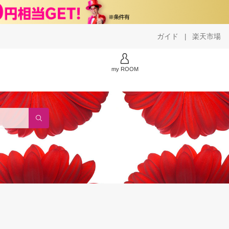
ガイド
楽天市場
|
my ROOM