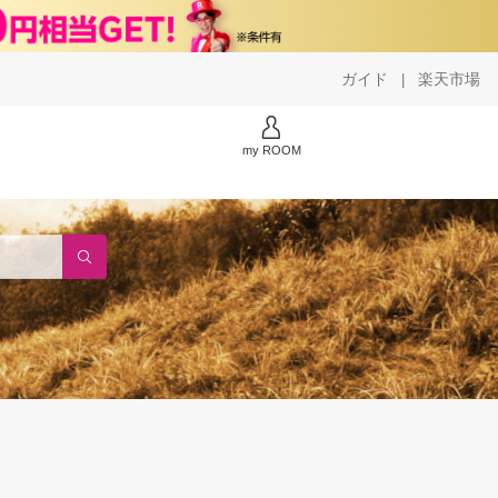
ガイド
楽天市場
|
my ROOM