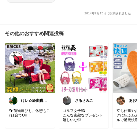
2014年7月15日に投稿されました
その他のおすすめ関連投稿
けい☆経由購入
さるさみこ
あお
ありがとうござ
ュ好
います
イテ
👣 荷物運びも、休憩もこ
ゴルフ女子🥰
立ち仕事や
れ1台でOK！
こんな素敵なプレゼント
クに👟ふわ
ルで足元快
累計販売台数20,000台超
#お買い物メモ
#レジャー
の人気ベンチワゴン✨ 大
#趣味
#プレゼント
#ゴル
#インソール
容量200Lでキャンプ用品
フ
#誕生日プレゼント
撃吸収
#立