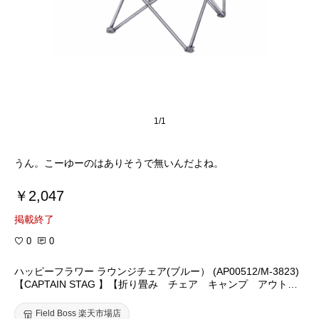
1/1
うん。こーゆーのはありそうで無いんだよね。
￥2,047
掲載終了
0
0
ハッピーフラワー ラウンジチェア(ブルー） (AP00512/M-3823)
【CAPTAIN STAG 】【折り畳み チェア キャンプ アウトド
ア 運動会 レジャー スポーツ観戦 イス】【防災用品】【Q
CB02】
Field Boss 楽天市場店