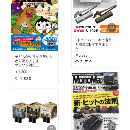
+ドライバー一本で意外
と簡単にDIYできまし
た。
業者に頼む前にチャレン
￥6,320
子どもがゲラゲラ笑いな
ジしてみては
がら読んでます
2
0
マラソン対策
SPU対策
￥1,300
4
0