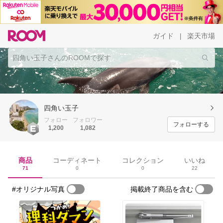
ガイド
楽天市場
|
四角い玉子
フォロー
フォロワー
フォローする
1,200
1,082
商品
コーディネート
コレクション
いいね
71
0
0
22
#オリジナル写真
掲載終了商品を含む