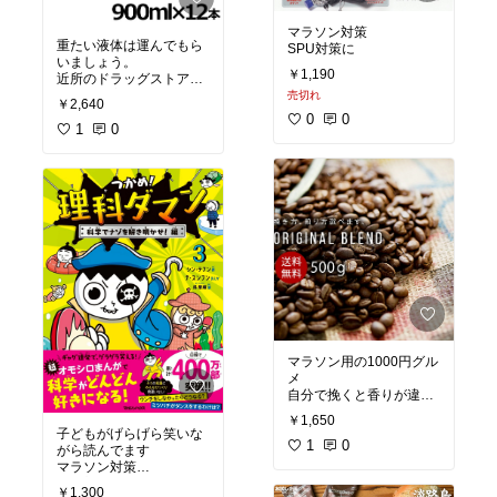
マラソン対策
重たい液体は運んでもら
SPU対策に
いましょう。
￥1,190
近所のドラッグストアと
数円しか変わりません。
売切れ
￥2,640
0
0
マラソン対策
1
0
マラソン用の1000円グル
メ
自分で挽くと香りが違い
ます
￥1,650
私のおすすめ！
子どもがげらげら笑いな
1
0
がら読んでます
マラソン対策
SPU対策
￥1,300