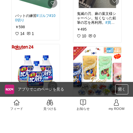
鬼滅の刃、麻の葉文様シ
パットの練習
#ゴルフ
#10
ャーペン。短くなった鉛
0切り
筆の芯を再利用。
#買っ
￥598
てよかった
#文房具好き
￥495
#便利グッズ
#エコ
#持続
14
1
可能
10
#オリジナル写真
0
#禰
豆子
アプリでこのページを見る
開く
まとめ買いで15%off
#必
バレンタインに！
#スイ
需品
ーツ部
#おうち時間充実
フィード
見つける
お知らせ
my ROOM
￥952
#お試しスイーツ
#ティー
タイム
#手土産
1
0
￥4,690〜
3
0