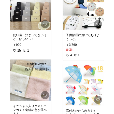
使い道、決まってないけ
子供部屋においてあげよ
ど、ほしいっ！
うっと。
￥990
￥3,760
売切れ
15
1
4
0
イニシャル入りタオルハ
ンカチ！刺繍の色が選べ
窓付きだから歩きやす
る！