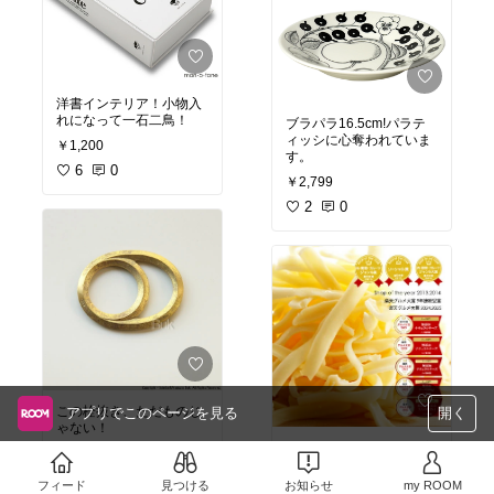
洋書インテリア！小物入
れになって一石二鳥！
ブラパラ16.5cm!パラテ
ィッシに心奪われていま
￥1,200
す。
6
0
￥2,799
2
0
この栓抜き、ただものじ
アプリでこのページを見る
開く
ゃない！
無添加チーズ！MEC食実
￥2,970
施中につき、ジャムやマ
1
0
ーガリンはやめてチー
フィード
見つける
お知らせ
my ROOM