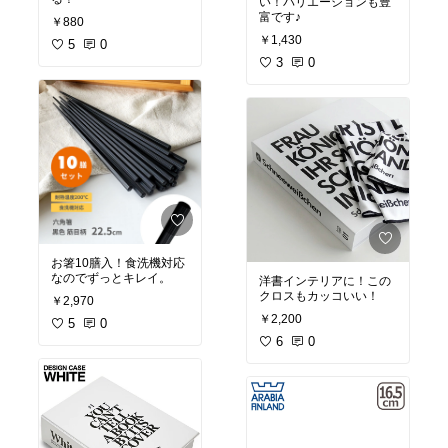
い！バリエーションも豊
富です♪
￥880
￥1,430
5
0
3
0
お箸10膳入！食洗機対応
なのでずっとキレイ。
洋書インテリアに！この
クロスもカッコいい！
￥2,970
￥2,200
5
0
6
0