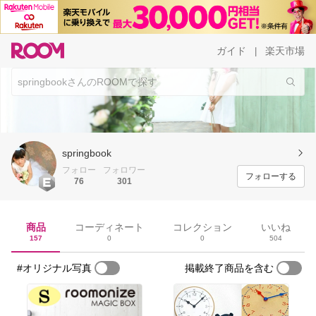
ガイド
楽天市場
|
springbook
フォロー
フォロワー
フォローする
76
301
商品
コーディネート
コレクション
いいね
157
0
0
504
#オリジナル写真
掲載終了商品を含む