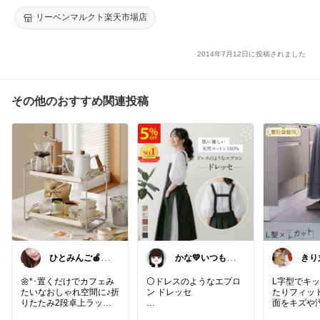
リーベンマルクト楽天市場店
2014年7月12日に投稿されました
その他のおすすめ関連投稿
ひとみんご🍎‪イ
かな💛いつもあ
きり
ンテリア雑貨
りがとうござい
が整
ます
セレ
🌼*･置くだけでカフェみ
⚪️ドレスのようなエプロ
L字型でキ
たいなおしゃれ空間に♪折
ン ドレッセ
たりフィッ
りたたみ2段卓上ラック
面をキズや
は、小物や化粧品、キッ
#ドレッセ
#エプロン
#レ
てくれるク