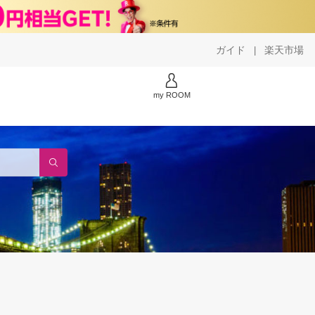
ガイド
楽天市場
|
my ROOM