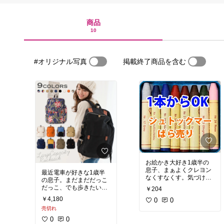
商品
10
#オリジナル写真
掲載終了商品を含む
お絵かき大好き1歳半の
息子、まぁよくクレヨン
最近電車が好きな1歳半
なくすなくす。気づけは
の息子。まだまだだっこ
8本入りが既に6本で単色
だっこ、でも歩きたいと
￥204
で買えるのがありがた
好き勝手いい放題！抱っ
￥4,180
い！そしてシュトックマ
0
0
こひも（エルゴ）が入る
ーのクレヨンは口に入れ
売切れ
リュックを探してて一目
ても安全で何より発色が
惚れでネイビーを購入。
0
0
いい。息子もお気に入り