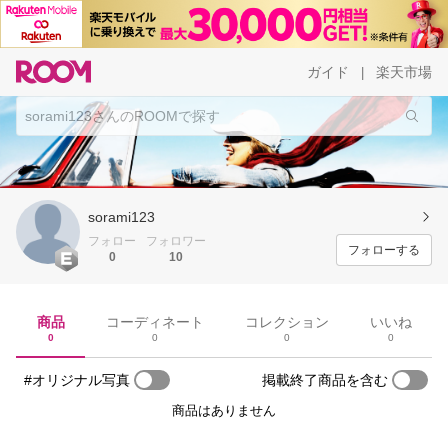
ガイド
楽天市場
|
sorami123
フォロー
フォロワー
フォローする
0
10
商品
コーディネート
コレクション
いいね
0
0
0
0
#オリジナル写真
掲載終了商品を含む
商品はありません