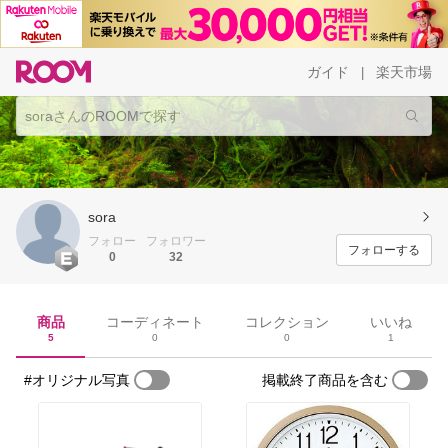
ガイド
楽天市場
|
sora
フォロー
フォロワー
フォローする
0
32
商品
コーディネート
コレクション
いいね
5
0
0
1
#オリジナル写真
掲載終了商品を含む