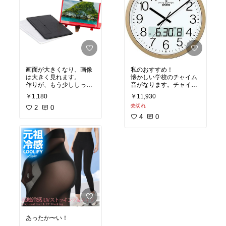
画面が大きくなり、画像
私のおすすめ！
は大きく見れます。
懐かしい学校のチャイム
作りが、もう少ししっか
音がなります。チャイム
りしていればいいと思い
がなる事で時間を教えて
￥1,180
￥11,930
ました。
くれるので、とても便利
売切れ
2
0
です。
4
0
あったか〜い！