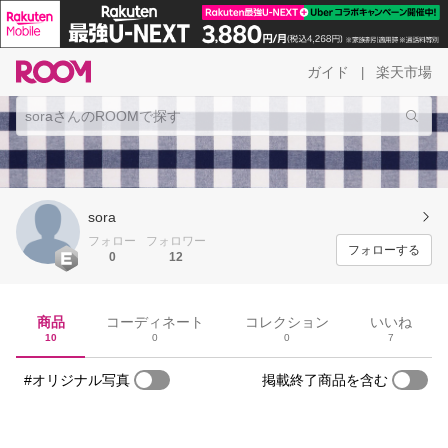
ガイド
楽天市場
|
sora
フォロー
フォロワー
フォローする
0
12
商品
コーディネート
コレクション
いいね
10
0
0
7
#オリジナル写真
掲載終了商品を含む