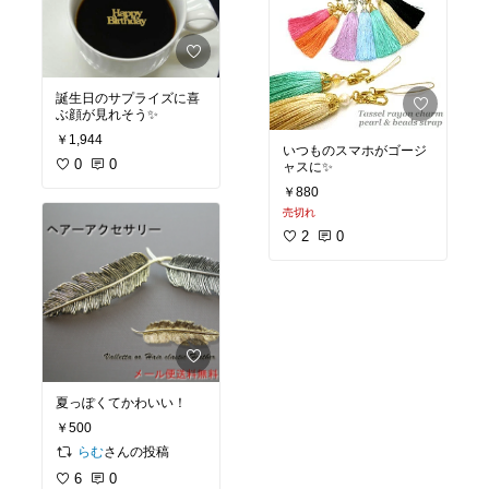
誕生日のサプライズに喜
ぶ顔が見れそう✨
￥1,944
いつものスマホがゴージ
0
0
ャスに✨
￥880
売切れ
2
0
夏っぽくてかわいい！
￥500
さんの投稿
らむ
6
0