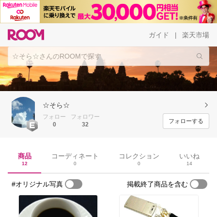
ガイド
楽天市場
|
☆そら☆
フォロー
フォロワー
フォローする
0
32
商品
コーディネート
コレクション
いいね
12
0
0
14
#オリジナル写真
掲載終了商品を含む