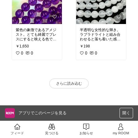
紫色の象徴であるアメジ
半透明な女性的な輝き。
スト。とても綺麗でブレ
ラブラドライトと組み合
スにすると映える色でし
わせると落ち着いた感じ
た。
のブレスが出来上がりま
￥1,650
￥198
した。
0
0
0
0
さらに読み込む
アプリでこのページを見る
開く
フィード
見つける
お知らせ
my ROOM