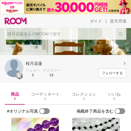
ガイド
楽天市場
|
桜月花蓮
フォロー
フォロワー
フォローする
0
18
商品
コーディネート
コレクション
いいね
5
0
0
0
#オリジナル写真
掲載終了商品を含む