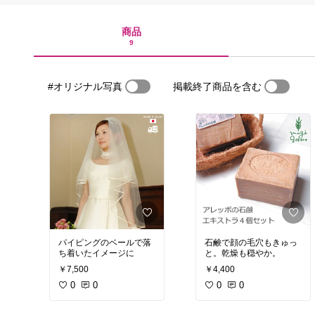
商品
9
#オリジナル写真
掲載終了商品を含む
パイピングのベールで落
石鹸で顔の毛穴もきゅっ
ち着いたイメージに
と。乾燥も穏やか。
￥7,500
￥4,400
0
0
0
0