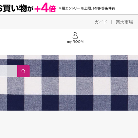
ガイド
楽天市場
|
my ROOM