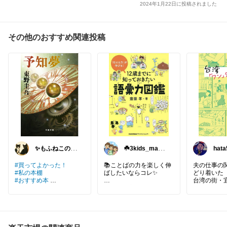
2024年1月22日に投稿されました
その他のおすすめ関連投稿
✨もふねこのへ
☘️3kids_mama
hat
や✨
_room☘️
入感
#買ってよかった！
📚ことばの力を楽しく伸
夫の仕事の
#私の本棚
ばしたいならコレ✨
どり着いた
#おすすめ本
台湾の街・
「なんて言えば伝わるか
ン）は、
2003年08月01日頃
な？」
日本ではあ
著者／編集
そんな場面で役立つ言葉
ライフスタ
東野 圭吾(著)
がたくさん😊
溢れていた
シリーズ2
幼少期より
予知夢
イラストたっぷりで読み
きた著者が