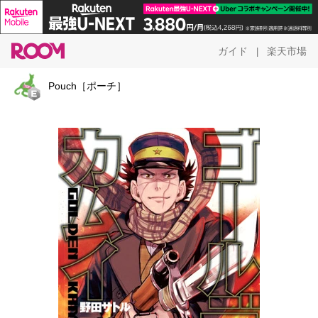
ガイド
楽天市場
|
Pouch［ポーチ］