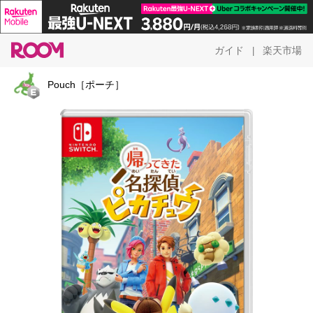
ガイド
楽天市場
|
Pouch［ポーチ］