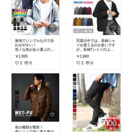
無地でシンプルなので合
写真の中では、長袖シャ
わせやすい！
ツを着てるのが多いです
色々な色があり選ぶのも
が、長袖Tシャツの上に
楽しみですね。
着こんでもいけるとおも
￥1,995
￥1,980
変にダボっとした感じも
いますよ！
なくて、良いと思いま
2
0
色が豊富なので色々な色
2
0
す！
で合わせたらどーでしょ
…安いですしね
う！
色の種類が豊富！
色によって中に着る服の