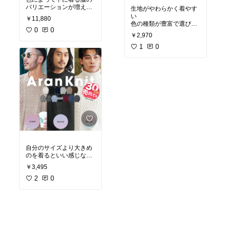
バリエーションが増えま
生地がやわらかく着やす
すね！
い
￥11,880
少しお高いですが、暖か
色の種類が豊富で選びや
いしあわせやすいので
0
0
すい
￥2,970
は、ないでしょうか？。
1
0
自分のサイズより大きめ
のを着るといい感じな
る。ちょうどいい感じだ
￥3,495
とピシッとなってしまい
見た目が悪い
2
0
自分も着用していますが
中にTシャツを着るならV
ネックはやめよう
Vネックを着ると装飾品
にあわせやすいです