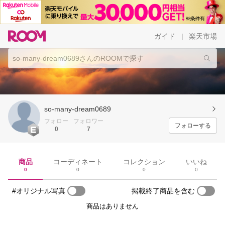
ガイド
楽天市場
|
so-many-dream0689
フォロー
フォロワー
フォローする
0
7
商品
コーディネート
コレクション
いいね
0
0
0
0
#オリジナル写真
掲載終了商品を含む
商品はありません