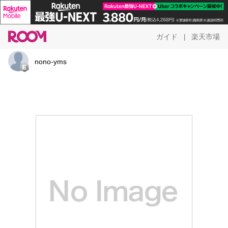
ガイド
楽天市場
|
nono-yms