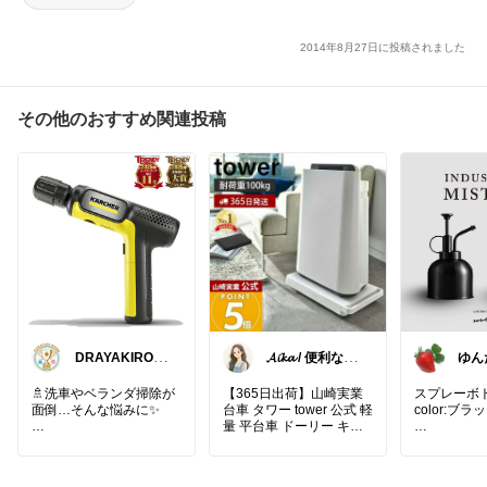
2014年8月27日に投稿されました
その他のおすすめ関連投稿
DRAYAKIROO
𝓐𝓲𝓴𝓪 / 便利な暮
ゆん
M
らし
がとう(
🚿洗車やベランダ掃除が
【365日出荷】山崎実業
スプレーボトル 
面倒…そんな悩みに✨
台車 タワー tower 公式 軽
color:ブ
量 平台車 ドーリー キャ
コンパクトなのにパワフ
リーカート ミニ台車 耐荷
ル💪ケルヒャーのモバイ
重100kg コンパクト 家庭
ガーデニン
ル高圧洗浄機なら、コー
用 キャスター付き ローテ
ろん、いろ