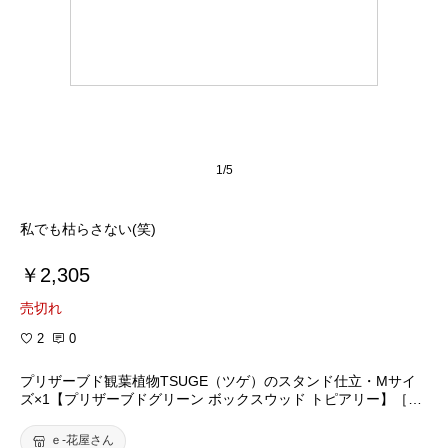
1/5
私でも枯らさない(笑)
￥2,305
売切れ
2
0
プリザーブド観葉植物TSUGE（ツゲ）のスタンド仕立・Mサイ
ズ×1【プリザーブドグリーン ボックスウッド トピアリー】［観
葉植物］
ｅ-花屋さん