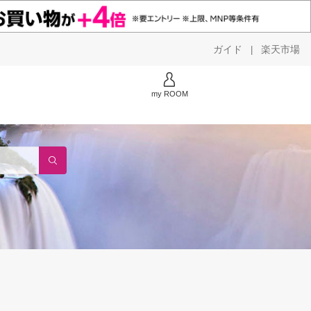
ガイド
楽天市場
|
my ROOM