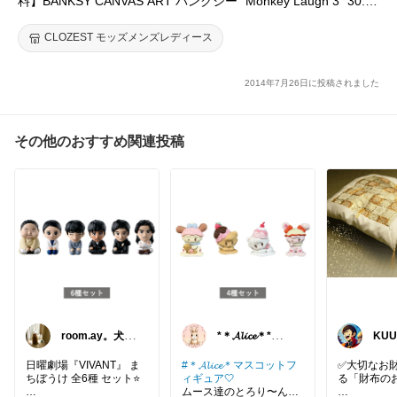
料】BANKSY CANVAS ART バンクシー "Monkey Laugh 3" 30.5
x 21.0 隠し絵画 絵 アート キャンバス キャンバスアート ウッド
ロンドン グラフィティアート 落書き bml330
CLOZEST モッズメンズレディース
2014年7月26日に投稿されました
その他のおすすめ関連投稿
room.ay。犬と
*＊𝓐𝓵𝓲𝓬𝓮＊*🧸🎀
KU
共に生きる幸せ
✨
部屋
♡
日曜劇場『VIVANT』 ま
#＊𝓐𝓵𝓲𝓬𝓮＊マスコットフ
✅大切なお
ちぼうけ 全6種 セット⭐️
ィギュア🤍
る「財布のお布
ムース達のとろり〜んア