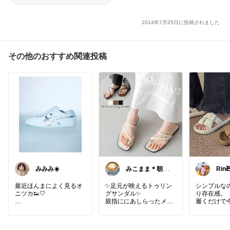
2014年7月25日に投稿されました
その他のおすすめ関連投稿
みみみ☀️
みこまま＊朝コ
Rin
レ
最近ほんまによく見るオ
✨足元が映えるトゥリン
シンプルな
ニツカ👟🤍
グサンダル✨
り存在感。
親指ににあしらったメタ
履くだけで
細身シルエットやから
ルパーツがとってもオシ
感が出る厚底
カジュアルすぎずキレイ
ャレ✨
✨
めにも合わせやすい✨
華奢見えを叶えるストラ
デニムにも