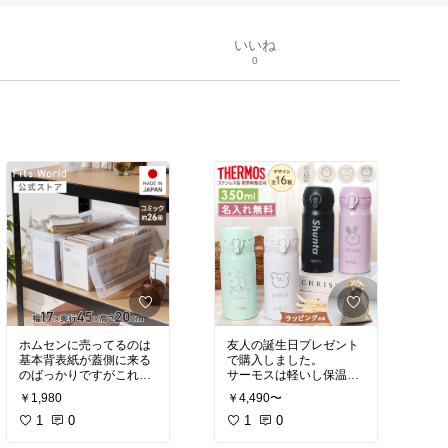
いいね
0
ホムセンに売ってるのは
友人の誕生日プレゼント
基本背表紙が蓋側に来る
で購入しました。
のばっかりですがこれは
サーモスは軽いし保温、
背表紙が見えるのですぐ
保冷性にも
￥1,980
￥4,490〜
何がどこにあるのかわか
優れているのでオススメ
るのがいいです。
1
0
です。
1
0