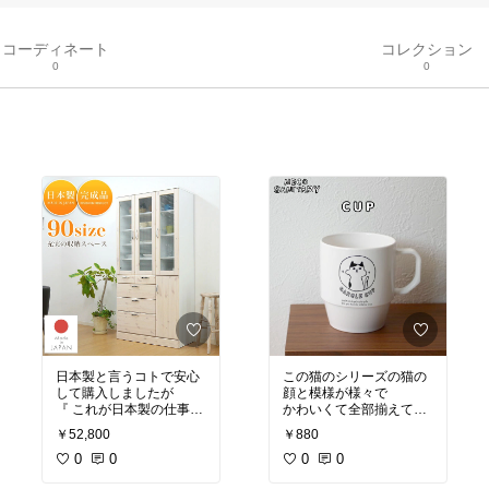
コーディネート
コレクション
0
0
日本製と言うコトで安心
この猫のシリーズの猫の
して購入しましたが
顔と模様が様々で
『 これが日本製の仕事な
かわいくて全部揃えてい
のか 』と思うような
きたいくらいです。
￥52,800
￥880
木材の部分が使われてい
大きさもちょうどいいで
たり大体が組み立てられ
0
0
す。
0
0
た状態で届いたのでそれ