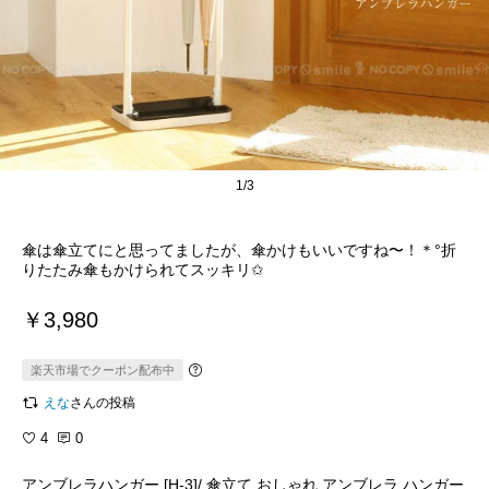
1/3
傘は傘立てにと思ってましたが、傘かけもいいですね〜！＊°折
りたたみ傘もかけられてスッキリ✩
￥3,980
楽天市場でクーポン配布中
えな
さんの投稿
4
0
アンブレラハンガー [H-3]/ 傘立て おしゃれ アンブレラ ハンガー