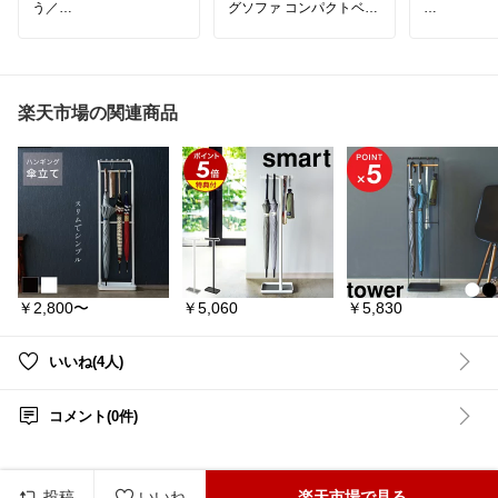
う／
グソファ コンパクトベッ
ド ローソファ ベッド 2人
バッグやラ
絵本や図鑑が増えるたび
掛け 二人掛け 二人 コン
き場が決ま
に
パクト 脚 キズ防止 脚な
屋が散らか
本棚の前がごちゃごち
し 取り外し おしゃれ ク
ワイドタイ
ゃ…💭
ッション 布 ファブリック
とめて収納
一人暮らし
準備もスム
楽天市場の関連商品
👉 「読みたい本が見つか
キャスター
らない」もよくある悩み
掃除や模様
1台で３つのスタイルが
ラクラク🥰
これなら解決✨
楽しめる⸝⸝⸝
玄関やリビ
回転式だから、省スペー
2人掛けコンパクトソフ
けで、生活
スなのにたっぷり収納で
ァ𓂃 ◌‬𓈒𓋪‪
らスッキリ
きる◎
🌸詳しくは
🎈回転式ラック → 欲しい
詳細を見る
本がサッと見つかる✨
細やかな背面リクライニ
てね🤍
🎈スリム設計 → 圧迫感が
ングがO̤̮K̤̮
￥2,800〜
￥5,060
￥5,830
少なく、お部屋を広く使
♡✿････････
える◎
✿♡
🎈大容量収納 → 絵本や図
鑑をまとめてスッキリ片
#𖠿𖧧みっちゃまソファお
いいね(4人)
付けられる
すすめ
#さくらそ
ェ
👉 「収納力があるのに場
コメント(0件)
所を取らない」のが最大
♡✿････････
のメリット
𓆸𓏸𓂂𓂂𓏸𓍯𓂂𓂂𓇬𓈒𓂂𓏸𓇠𓇬𓈒𓂂𓂂𓏸
✿♡
𓍯𓏸𓂂𓂂𓇬
子ども部屋やリビングが
収納ワゴン
散らかりにくくなって
き収納 バッ
投稿
いいね
楽天市場で見る