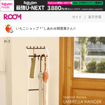
ガイド
楽天市場
|
いちごショップ＊°しあわせ雑貨屋さん✩