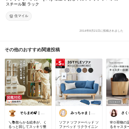
スチール製 ラック
住マイル
2014年8月21日に投稿されました
その他のおすすめ関連投稿
そらまめ🍃｜暮
みっちゃま｜暮
らしの便利グッ
らし整うお買い
ズ
物🌿
＼📚散らかる絵本が、く
ソファ ソファーベッド ソ
🌸☃️荷物
るっと回してスッキリ整
ファベッド リクライニン
るキャスター