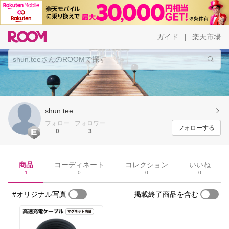
ガイド
楽天市場
|
shun.tee
フォロー
フォロワー
フォローする
0
3
商品
コーディネート
コレクション
いいね
1
0
0
0
#オリジナル写真
掲載終了商品を含む