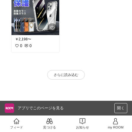
￥2,198〜
0
0
さらに読み込む
アプリでこのページを見る
開く
フィード
見つける
お知らせ
my ROOM