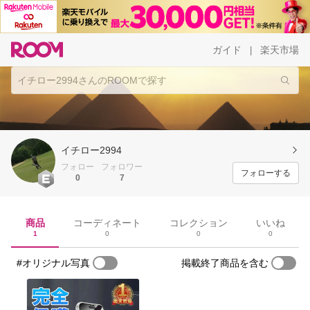
ガイド
楽天市場
|
イチロー2994
フォロー
フォロワー
フォローする
0
7
商品
コーディネート
コレクション
いいね
1
0
0
0
#オリジナル写真
掲載終了商品を含む