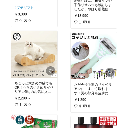
老健介護に。布タイプや
手作りオムツも検討しま
#プチギフト
したが、やはり断然使い
勝手が良いです。コスパ
￥3,300
￥13,990
は…ちょっと…若いうち
0
0
からお出かけ時に使用し
1
0
て慣れていたので、いざ
介護…となった時に楽で
した。
ちょっと大きめの猫でも
ただ今換毛期のサイベリ
OK！うちの小さめサイベ
アンに。すごく取れま
リアン5kgのお気に入
す！刃の部分も皮膚に当
り。ベッドとして使って
たらないし、切れ味が鋭
￥2,280〜
￥1,290
ます。たまに研ぐ。
いという訳では無いので
1
0
使い易いです。両端の刃
4
0
は、関節などに当たらな
いよう注意が必要。抜け
毛を切って取る、では無
く、もつれた毛を裂い
て、引っ掛けて取る感じ