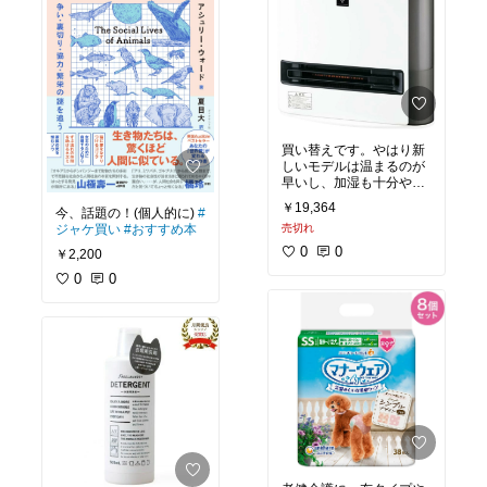
買い替えです。やはり新
しいモデルは温まるのが
早いし、加湿も十分やっ
てくれます。ペットのた
￥19,364
今、話題の！(個人的に)
#
めに温度、湿度管理が必
ジャケ買い
#おすすめ本
売切れ
要なのと、プラズマクラ
スターで消臭、除菌を期
0
0
￥2,200
待。
0
0