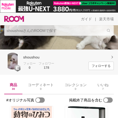
ガイド
楽天市場
|
shoushou
フォロー
フォロワー
フォローする
0
178
商品
コーディネート
コレクション
いいね
30
0
0
7
#オリジナル写真
掲載終了商品を含む