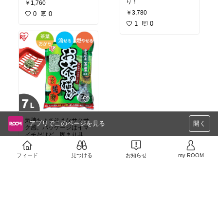
り！
￥1,760
ャンプーするならコレは
￥3,780
おススメ。
0
0
1
0
気持ちよさそうなサクサ
アプリでこのページを見る
開く
ク感。パッケージはイマ
イチだけど、固まり具合
と消臭がいい感じ。
￥830
フィード
見つける
お知らせ
my ROOM
0
0