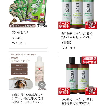
です。硬めの毛玉は、裂
けないし、切れないの
で、ほぐすように使って
みます。これ、すごく気
に入りました。色違いで
買おうかな…
買いました！
送料無料！泡立ちも良く
洗い上がりもﾌﾜﾌﾜﾂﾙﾂﾙ。
￥3,380
￥8,580
1
0
3
0
お肌に優しい無添加シャ
ンプー。伸びが良くて泡
いい香り！泡立ちも汚れ
立ちもたっぷり！安定感
落ちも良くてお気に入
がお気に入り。自宅でシ