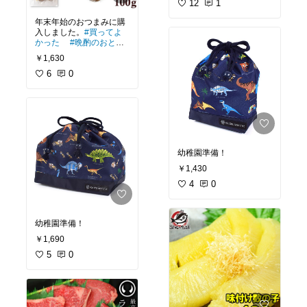
12
1
年末年始のおつまみに購
入しました。
#買ってよ
かった
#晩酌のおとも
#お試しセット
#ごち
￥1,630
そう
#おうち時間充実
6
0
幼稚園準備！
￥1,430
4
0
幼稚園準備！
￥1,690
5
0