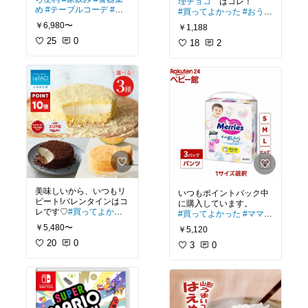
理チョコ
め
#テーブルコーデ
#キ
#買ってよかった
#おうち
ッチンの相棒
時間充実
#我が家のお取
￥6,980〜
￥1,188
り寄せ
#スイーツ部
#テ
25
0
ィータイム
18
2
#手土産
美味しいから、いつもリ
いつもポイントバック中
ピート!バレンタインはコ
レです♡
#買ってよかっ
#買ってよかった
#ママに
た
#バレンタイン
#ティ
優しい
￥5,480〜
￥5,120
ータイム
#手土産
#お試
しスイーツ
20
0
3
0