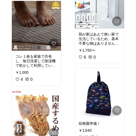
我が家はあえて狭い家で
生活しているため、基本
不要な物はありません。
収納も、壁掛け収納にし
￥1,760〜
います。
#買ってよかっ
コレ１枚を家族で共有
た
8
#ダイニング
0
#リ
し、毎日洗濯して除湿機
ビング
#キッチン
で乾かして利用していま
す。半年くらいで、新し
￥1,000
く買い替えています。
#
買ってよかった
4
0
#必需
品
#生活雑貨
#便利
グッズ
幼稚園準備！
￥1,640