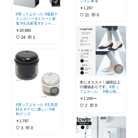
シャレ家電
￥1,287
#買ってよかった
#最新テ
11
0
クノロジー
#スマート家
電
#生活家電
#オシャレ
家電
￥20,980
24
1
冬にオススメ！値段以上
の価値ありです。
#買っ
てよかった
#着心地重
視
#ルームウェア
￥1,390〜
#買ってよかった
#文房具
2
0
好き
#ママに優しい
#便
利グッズ
￥1,797
3
0