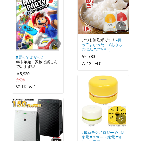
いつも無洗米です！
#買
ってよかった
#おうち
ごはん
#ごちそう
￥6,780
#買ってよかった
年末年始、家族で楽しん
13
0
でいます♡
￥5,920
売切れ
13
1
#最新テクノロジー
#生活
家電
#スマート家電
#オ