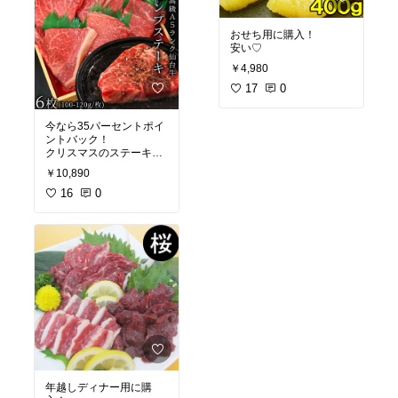
おせち用に購入！
安い♡
￥4,980
17
0
今なら35パーセントポイ
ントバック！
クリスマスのステーキ用
に購入！
￥10,890
16
0
年越しディナー用に購