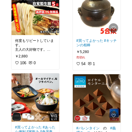
何度もリピートしていま
#買ってよかった
#キッチ
す。
ンの相棒
主人の大好物です。
￥5,280
コロナ禍で、家でお店の
￥2,880
売切れ
味を激安で食べられて最
高です！！
106
0
54
1
楽天買い回りのポイント
還元を考えると、お店で
食べることを考えると交
通費を含めても安いで
す！！
次回の買い回りも絶対買
います!
#買ってよかった
#あった
#バレンタイン
の
#義
ら便利
#家飲み
#食器集