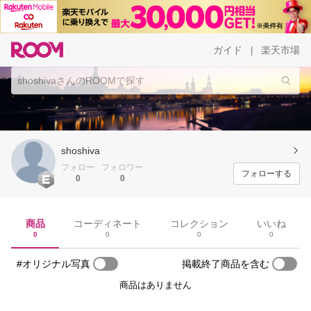
ガイド
楽天市場
|
shoshiva
フォロー
フォロワー
フォローする
0
0
商品
コーディネート
コレクション
いいね
0
0
0
0
#オリジナル写真
掲載終了商品を含む
商品はありません