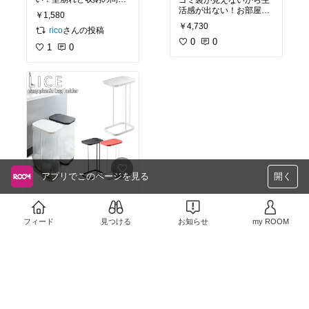
題、両方一気に解決して
活感が出ない！お部屋に
￥1,580
くれる！
馴染むスタイリュさ。
￥4,730
さんの投稿
rico
0
0
1
0
アプリでこのページを見る
開く
【ゴミ箱】サイドが無い
から袋が目一杯使える✨
ゴミ箱が臭くなるってい
フィード
見つける
お知らせ
my ROOM
う事態を防げる！
￥3,960
売切れ
1
0