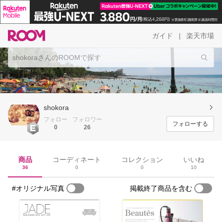
ガイド
楽天市場
|
shokora
フォロー
フォロワー
フォローする
0
26
商品
コーディネート
コレクション
いいね
36
0
0
10
#オリジナル写真
掲載終了商品を含む