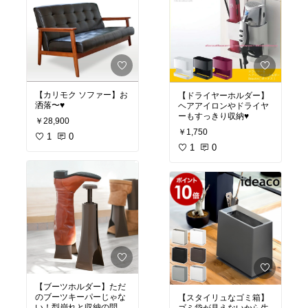
【カリモク ソファー】お
【ドライヤーホルダー】
洒落〜♥️
ヘアアイロンやドライヤ
ーもすっきり収納♥️
￥28,900
￥1,750
1
0
1
0
【ブーツホルダー】ただ
のブーツキーパーじゃな
【スタイリュなゴミ箱】
い！型崩れと収納の問
ゴミ袋が見えないから生