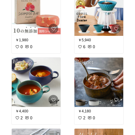
￥1,980
￥5,940
0
0
6
0
￥4,400
￥4,180
2
0
2
0