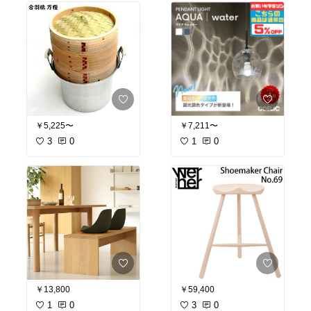
￥7,211〜
￥5,225〜
1
0
3
0
￥59,400
￥13,800
3
0
1
0