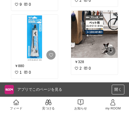
2
0
9
0
￥328
￥880
2
0
1
0
アプリでこのページを見る
開く
さらに読み込む
フィード
見つける
お知らせ
my ROOM