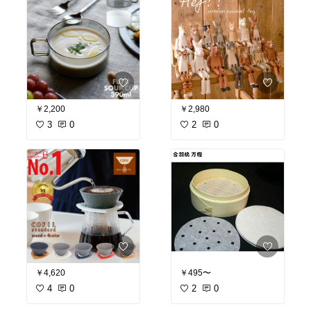
￥2,200
￥2,980
3
0
2
0
￥495〜
￥4,620
2
0
4
0