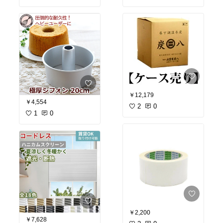
￥12,179
￥4,554
2
0
1
0
￥2,200
￥7,628