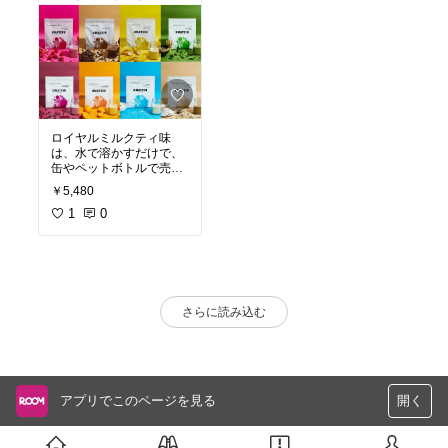
ロイヤルミルクティ味
は、水で溶かすだけで、
缶やペットボトルで売ら
れている甘いミルクティ
￥5,480
の味がする。
きちんと振れば溶け残り
1
0
もほとんどなく、とにか
く飲みやすい。
さらに読み込む
アプリでこのページを見る
開く