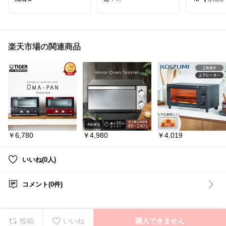
ー50枚付き
マキタの充電式保冷温庫
ヤー 大容量
「CW001GZO」は、アウ
フライヤー
トドアや仕事場、車中泊
ー エアオーブ
で頼れる実用派アイテム
✨
#キッチン
楽天市場の関連商品
18V・40Vバッテリーに
加えて、家庭用100V電源
やシガーソケットにも対
応し、使う場所を選ばな
いのが魅力。
飲み物や食材をしっかり
冷やせるだけでなく、温
かい状態もキープできる
から一年中活躍🚗🏕️
￥6,780
￥4,980
￥4,019
キャスター付きで移動し
やすく、タフな見た目も
マキタらしい存在感。キ
いいね(0人)
ャンプや現場用に心強い
一台。
コメント(0件)
#マキタ
#保冷温庫
#アウトドア
#車中泊
#キャンプ用品
投稿
いいね
購入できません