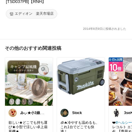
[TSD037PB]【RNH】
エディオン 楽天市場店
2014年8月9日に投稿されました
その他のおすすめ関連投稿
みぃ★小3娘マ
Stock
3sei💎 ｺﾚ
マ
🙅‍♀️
欲しい★どこでも持ち運
🧊🔥冷やすも温めるも、
❤️
#ヘルシー
び★小型で涼しい卓上扇
これ1台でどこでも快
レコルト 
風機★
適！
4L 【専用