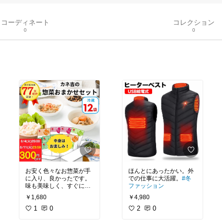
コーディネート
コレクション
0
0
お安く色々なお惣菜が手
ほんとにあったかい。外
に入り、良かったです。
での仕事に大活躍。
#冬
味も美味しく、すぐに売
ファッション
り切れてしまうのが納得
￥1,680
￥4,980
です。
1
0
2
0