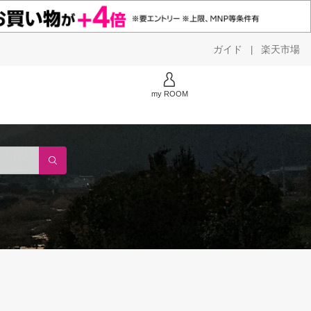
ガイド
楽天市場
|
my ROOM