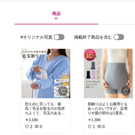
商品
11
#オリジナル写真
掲載終了商品を含む
控えめに言っても、最
肌触りはよくお腹周りも
高！毛玉を取るのが気持
あったかいですが、足周
ちよくて、毛玉のある物
りや股の部分は1度洗濯
しただけで、デロデロに
￥3,190
￥1,386
#買ってよかった
なりました。リピは無い
#生活家電
2
0
と思います。
1
0
#毛玉取り