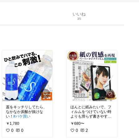
いいね
35
蓋をキッチリしてたら、
ほんとに紙みたいで、フ
なかなか炭酸が抜けな
ィルムをつけていない時
い！
#パケ買い
よりも滑らず書きやすか
ったです。
￥1,780
￥680〜
0
0
0
2