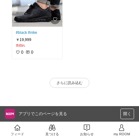
#black
#nike
￥19,999
売切れ
0
0
さらに読み込む
アプリでこのページを見る
開く
フィード
見つける
お知らせ
my ROOM