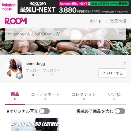
ガイド
楽天市場
|
shinodogg
フォロー
フォロワー
フォローする
0
6
商品
コーディネート
コレクション
いいね
6
0
0
0
#オリジナル写真
掲載終了商品を含む