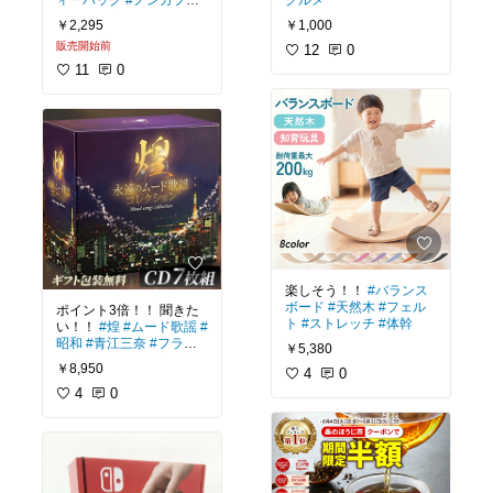
ィーバッグ
#ノンカフェ
グルメ
イン
#国産
#わくわく園
￥2,295
￥1,000
販売開始前
12
0
11
0
楽しそう！！
#バランス
ボード
#天然木
#フェル
ポイント3倍！！ 聞きた
ト
#ストレッチ
#体幹
い！！
#煌
#ムード歌謡
#
昭和
#青江三奈
#フラン
￥5,380
ク永井
#石原裕次郎
￥8,950
4
0
4
0