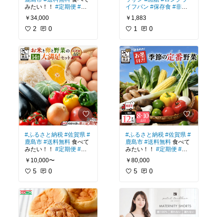
みたい！！
#定期便
#野
イフパン
#保存食
#非常
菜
#詰め合わせ
#産地直
食
#コモのパン
￥34,000
￥1,883
送
2
0
1
0
#ふるさと納税
#佐賀県
#
#ふるさと納税
#佐賀県
#
鹿島市
#送料無料
食べて
鹿島市
#送料無料
食べて
みたい！！
#定期便
#野
みたい！！
#定期便
#野
菜
#フルーツ
#米
#たまご
菜
#詰め合わせ
#国産
￥10,000〜
￥80,000
#詰め合わせ
#産地直送
5
0
5
0