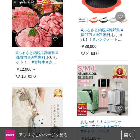
#ふるさと納税
#長野県
#
岡谷市
#送料無料
おしゃ
れ！！
#レンジメートプ
ロ
#レシピ
#電子レンジ
￥38,000
#ふるさと納税
#宮崎県
#
2
0
都城市
#送料無料
おいし
そう！！
#宮崎牛
#赤身
#
霜降り
#牛肉
￥12,000〜
13
0
おしゃれ！！
#スーツケ
ース
#フロントオープン
#キャリーバッグ
アプリでこのページを見る
開く
￥14,180〜