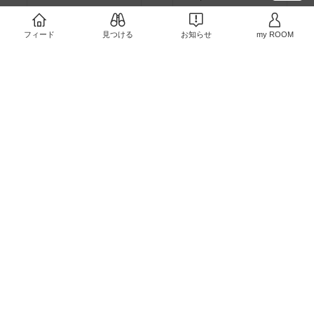
かわいい！！
#スマホス
6
0
トラップ
#ショルダー
#
レディース
フィード
見つける
お知らせ
my ROOM
￥2,880
4
0
#24時間限定
#タイムセ
ール
#送料無料
かわい
い！！
#イヤーカフ
#ダ
ブルライン
#ゴールド
#
￥1,000
シルバー
#ラインストー
#オリジナル写真
おいし
販売終了
ン
#ジルコニア
#金属ア
い！！
#グラノーラ
#シ
レルギー
#ニッケルフリ
5
0
リアル
#フルグラ
#メロ
ー
ンクリームソーダ
#いち
￥4,680
ご
#りんご
#パパイヤ
#ト
イストーリー
6
0
#カルビー