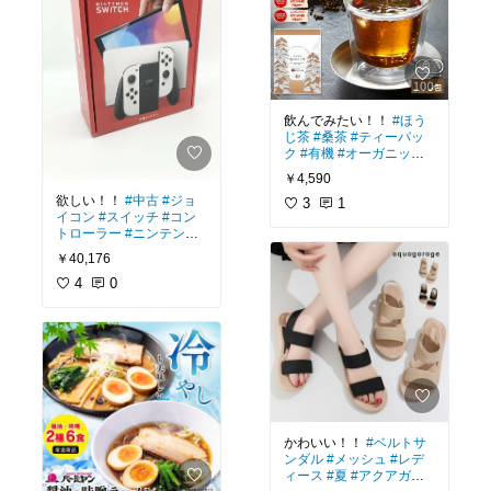
飲んでみたい！！
#ほう
じ茶
#桑茶
#ティーパッ
ク
#有機
#オーガニック
#
ノンカフェイン
#国産
#
￥4,590
わくわく園
欲しい！！
#中古
#ジョ
3
1
イコン
#スイッチ
#コン
トローラー
#ニンテンド
ー
￥40,176
4
0
かわいい！！
#ベルトサ
ンダル
#メッシュ
#レデ
ィース
#夏
#アクアガレ