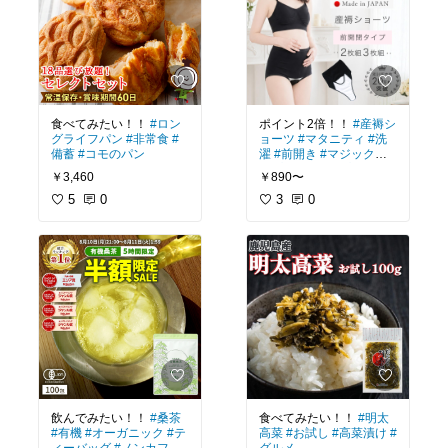
食べてみたい！！
#ロン
ポイント2倍！！
#産褥シ
グライフパン
#非常食
#
ョーツ
#マタニティ
#洗
備蓄
#コモのパン
濯
#前開き
#マジックテ
ープ
#日本製
#プチテイ
￥3,460
￥890〜
ラー
5
0
3
0
飲んでみたい！！
#桑茶
食べてみたい！！
#明太
#有機
#オーガニック
#テ
高菜
#お試し
#高菜漬け
#