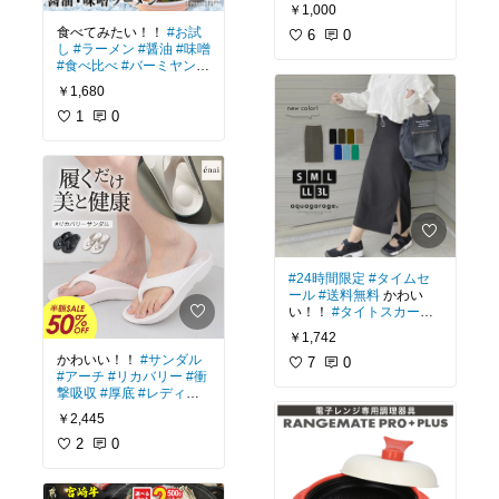
ージ
￥1,000
食べてみたい！！
#お試
6
0
し
#ラーメン
#醤油
#味噌
#食べ比べ
#バーミヤン
#
すかいらーく
￥1,680
1
0
#24時間限定
#タイムセ
ール
#送料無料
かわい
い！！
#タイトスカート
#サイドスリット
#ロング
￥1,742
#ストレッチ
#ルームウェ
かわいい！！
#サンダル
ア
#リブ
7
#レディース
0
#春
#アーチ
#リカバリー
#衝
#夏
#アクアガレージ
撃吸収
#厚底
#レディー
ス
#ラディアンヌ
￥2,445
2
0