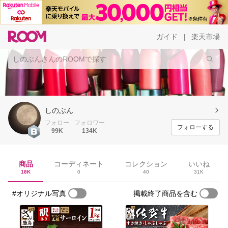
ガイド
楽天市場
|
しのぶん
フォロー
フォロワー
フォローする
99K
134K
商品
コーディネート
コレクション
いいね
18K
0
40
31K
#オリジナル写真
掲載終了商品を含む