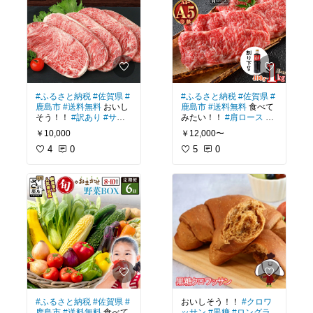
#ふるさと納税
#佐賀県
#
#ふるさと納税
#佐賀県
#
鹿島市
#送料無料
おいし
鹿島市
#送料無料
食べて
そう！！
#訳あり
#サー
みたい！！
#肩ロース
#
ロインステーキ
#インジ
スライス
#すき焼き
#黒
￥10,000
￥12,000〜
ェクション
#牛肉
#冷凍
毛和牛
#すきやき
#しゃ
4
0
ぶしゃぶ
5
0
#ふるさと納税
#佐賀県
#
おいしそう！！
#クロワ
鹿島市
#送料無料
食べて
ッサン
#黒糖
#ロングラ