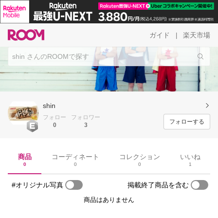
ガイド
楽天市場
|
shin
フォロー
フォロワー
フォローする
0
3
商品
コーディネート
コレクション
いいね
0
0
0
1
#オリジナル写真
掲載終了商品を含む
商品はありません