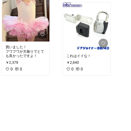
買いました！
フワフワが大振りでとて
も良かったですよ！
これはイイな！
￥2,379
￥2,640
0
0
0
0