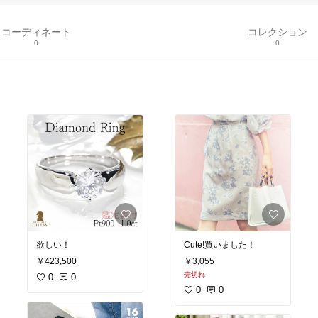
コーディネート
コレクション
0
0
欲しい！
Cute!買いました！
￥423,500
￥3,055
売切れ
0
0
0
0