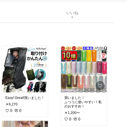
いいね
6
Easy! Great!買いました！
買いました！
ふつうに使いやすい！私
￥6,270
のおすすめ！
0
0
￥1,200〜
0
0