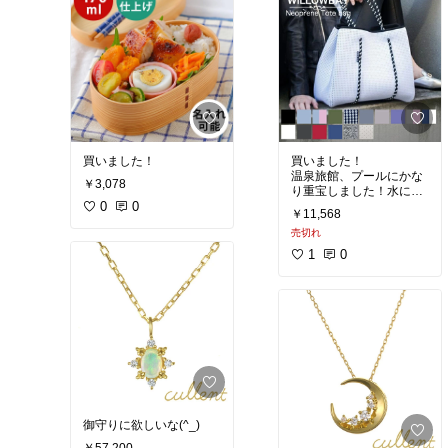
買いました！
買いました！
温泉旅館、プールにかな
￥3,078
り重宝しました！水に濡
0
0
れてもすぐ乾くところご
￥11,568
最高！
売切れ
1
0
御守りに欲しいな(^_)