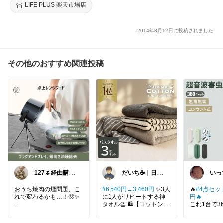
い】
LIFE PLUS 楽天市場店
2014年8月12日に投稿されました
その他のおすすめ関連投稿
127🌷経由購入
だいち☕️｜日常
いっ
感謝✨
にちょうどいい
モノ
おうち焼肉の煙問題、こ
#6,540円→3,460円
✨3人
🔥
#4点セッ
れで変わるかも…！🥹✨
に1人がリピートする神
円🔥
タオル👏 🛍️【コットンタ
これ1台で3
卓上に置くだけで煙やニ
ウン スーピマコットン バ
ード🛡️コ
オイ対策ができるポータ
スタオル 3枚セット 60×1
だけの簡単