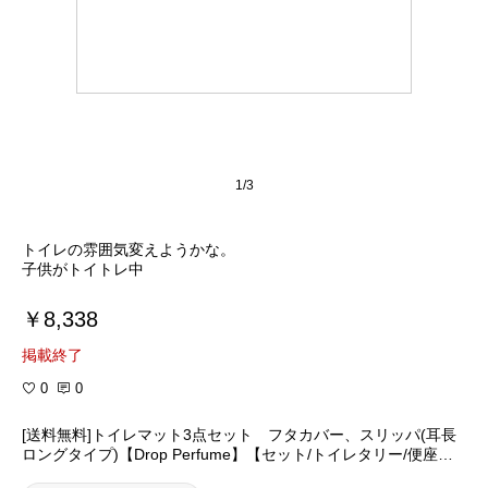
1/3
トイレの雰囲気変えようかな。
子供がトイトレ中
￥8,338
掲載終了
0
0
[送料無料]トイレマット3点セット フタカバー、スリッパ(耳長
ロングタイプ)【Drop Perfume】【セット/トイレタリー/便座カ
バー/長い/トイレ用品/トイレスリッパ/かわいい/おしゃれ/明る