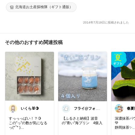
礼 お返し 女性 プレゼント おしゃれ TVで紹介
北海道お土産探検隊（ギフト通販）
2014年7月19日に投稿されました
その他のおすすめ関連投稿
いくら🐰🍋
フライ@フォロ
春夏
ワー様から購入
せね
します
ぴ🐾
すっっっぱい！？🍋
【ふるさと納税】波音
深濃抹茶パ
この"っ"の数が気になる
の”青い”海プリン 4個入
💚
っ(* ॑ ॑* )
静岡抹茶✨️
どれほどすっぱいの？？
製法へのこだ