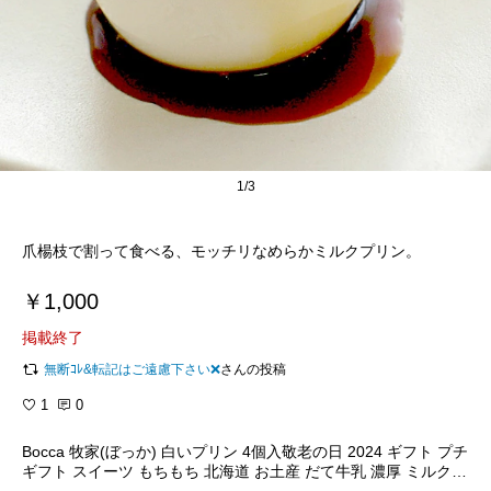
1/3
爪楊枝で割って食べる、モッチリなめらかミルクプリン。
￥1,000
掲載終了
無断ｺﾚ&転記はご遠慮下さい❌
さんの投稿
1
0
Bocca 牧家(ぼっか) 白いプリン 4個入敬老の日 2024 ギフト プチ
ギフト スイーツ もちもち 北海道 お土産 だて牛乳 濃厚 ミルクプ
リン 卵不使用 お菓子 洋菓子 誕生日 内祝い 退職 お祝い 転勤 お