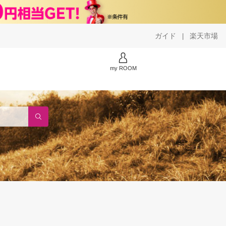
ガイド
楽天市場
|
my ROOM