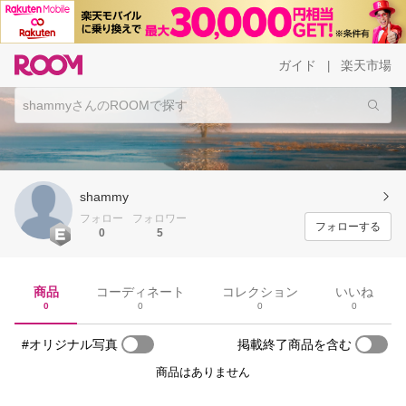
ガイド
楽天市場
|
shammy
フォロー
フォロワー
フォローする
0
5
商品
コーディネート
コレクション
いいね
0
0
0
0
#オリジナル写真
掲載終了商品を含む
商品はありません