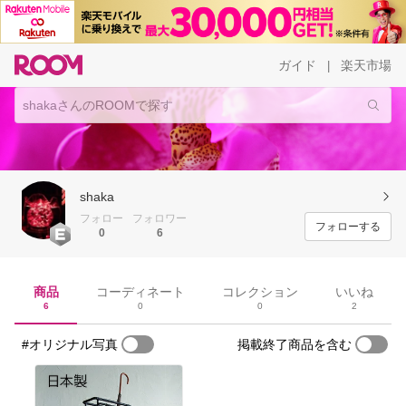
ガイド
楽天市場
|
shaka
フォロー
フォロワー
フォローする
0
6
商品
コーディネート
コレクション
いいね
6
0
0
2
#オリジナル写真
掲載終了商品を含む